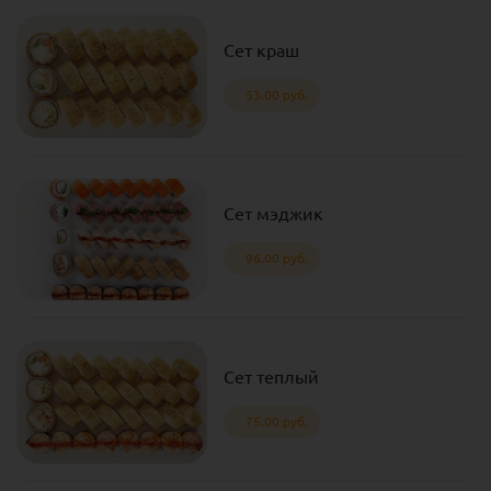
сет краш
53.00 руб.
сет мэджик
96.00 руб.
сет теплый
75.00 руб.