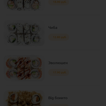
18.90 руб.
чиба
12.80 руб.
эволюшен
17.90 руб.
big бонито