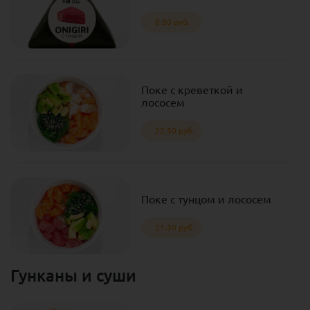
8.80 руб.
поке с креветкой и
лососем
22.50 руб.
поке с тунцом и лососем
21.50 руб.
Гунканы и суши