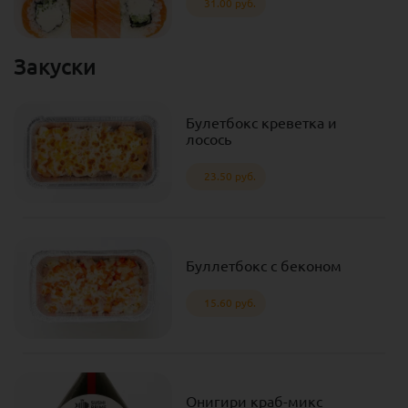
31.00 руб.
Закуски
булетбокс креветка и
лосось
23.50 руб.
буллетбокс с беконом
15.60 руб.
онигири краб-микс