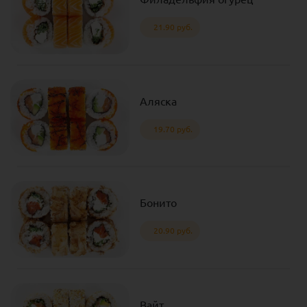
21.90 руб.
аляска
19.70 руб.
бонито
20.90 руб.
вайт