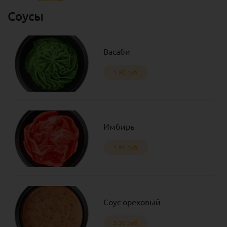
Соусы
васаби
1.90 руб.
имбирь
1.90 руб.
соус ореховый
3.30 руб.