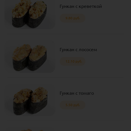
гункан с креветкой
9.80 руб.
гункан с лососем
12.10 руб.
гункан с томаго
5.50 руб.