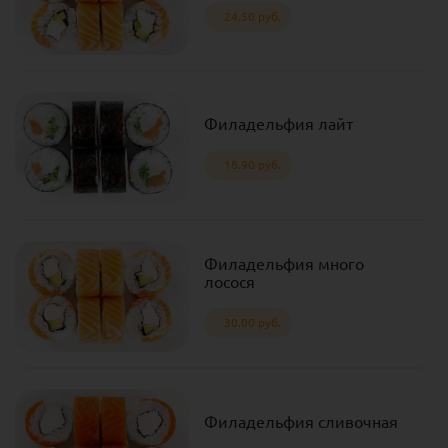
24.50 руб.
филадельфия лайт
18.90 руб.
филадельфия много
лосося
30.00 руб.
филадельфия сливочная