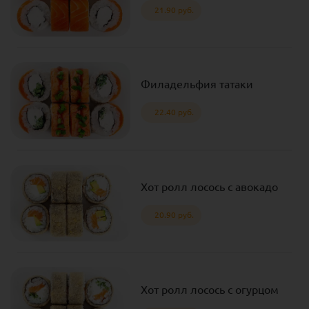
21.90 руб.
филадельфия татаки
22.40 руб.
хот ролл лосось с авокадо
20.90 руб.
хот ролл лосось с огурцом