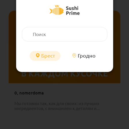
Брест
Гродно
0, nomerdoma
Мы готовим так, как для своих: из лучших
ингредиентов, с вниманием к деталям и...